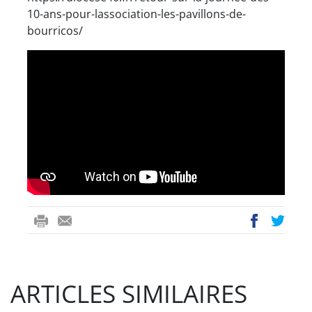
10-ans-pour-lassociation-les-pavillons-de-
bourricos/
ri
-
ac
wi
nt
m
eb
tt
ail
oo
er
ARTICLES SIMILAIRES
k