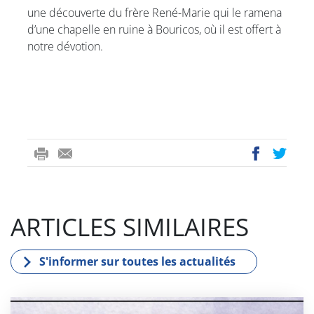
une découverte du frère René-Marie qui le ramena
d’une chapelle en ruine à Bouricos, où il est offert à
notre dévotion.
ri
-
ac
wi
nt
m
eb
tt
ail
oo
er
ARTICLES SIMILAIRES
k
S'informer sur toutes les actualités