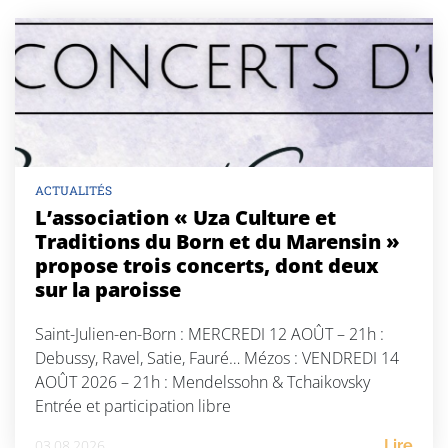
ACTUALITÉS
L’association « Uza Culture et
Traditions du Born et du Marensin »
propose trois concerts, dont deux
sur la paroisse
Saint-Julien-en-Born : MERCREDI 12 AOÛT – 21h :
Debussy, Ravel, Satie, Fauré… Mézos : VENDREDI 14
AOÛT 2026 – 21h : Mendelssohn & Tchaikovsky
Entrée et participation libre
03.08.2026
Lire