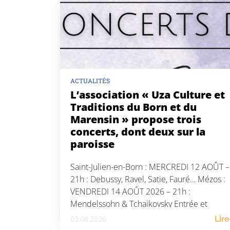
ACTUALITÉS
L’association « Uza Culture et
Traditions du Born et du
Marensin » propose trois
concerts, dont deux sur la
paroisse
Saint-Julien-en-Born : MERCREDI 12 AOÛT –
21h : Debussy, Ravel, Satie, Fauré… Mézos :
VENDREDI 14 AOÛT 2026 – 21h :
Mendelssohn & Tchaikovsky Entrée et
participation libre
03.08.2026
Lire