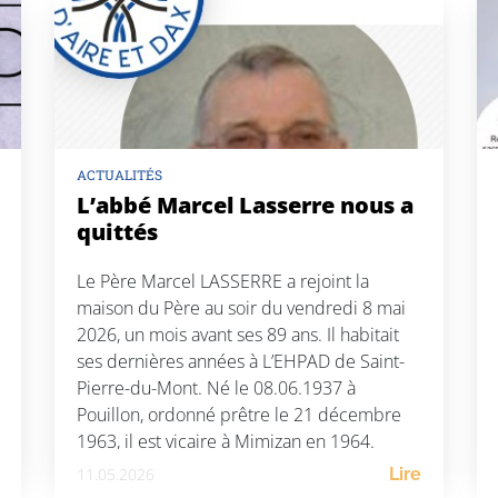
ACTUALITÉS
L’abbé Marcel Lasserre nous a
quittés
Le Père Marcel LASSERRE a rejoint la
maison du Père au soir du vendredi 8 mai
2026, un mois avant ses 89 ans. Il habitait
ses dernières années à L’EHPAD de Saint-
Pierre-du-Mont. Né le 08.06.1937 à
Pouillon, ordonné prêtre le 21 décembre
1963, il est vicaire à Mimizan en 1964.
L’année suivante, il l’a été […]
11.05.2026
Lire