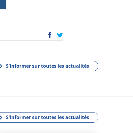
P
E
ac
wi
eb
tt
oo
er
k
S'informer sur toutes les actualités
S'informer sur toutes les actualités